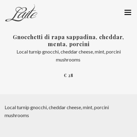
CHI SIAMO
Gnocchetti di rapa sappadina, cheddar,
menta, porcini
RISTORANTE
Local turnip gnocchi, cheddar cheese, mint, porcini
MENÙ
mushrooms
CANTINA
€ 28
REGALA UN’ESPERIENZA
PRENOTA IL TUO TAVOLO
Local turnip gnocchi, cheddar cheese, mint, porcini
COME RAGGIUNGERCI
mushrooms
NEWS