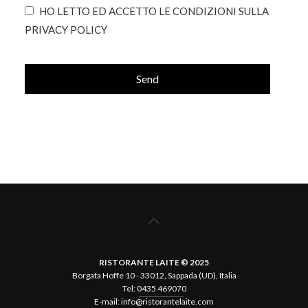
HO LETTO ED ACCETTO LE CONDIZIONI SULLA
PRIVACY POLICY
Send
This
field
should
be left
blank
RISTORANTE LAITE © 2025
Borgata Hoffe 10 - 33012, Sappada (UD), Italia
Tel:
0435 469070
E-mail:
info@ristorantelaite.com