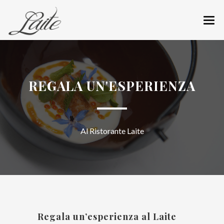
CHI SIAMO
RISTORANTE
REGALA UN'ESPERIENZA
MENÙ
CANTINA
Al Ristorante Laite
REGALA UN’ESPERIENZA
PRENOTA IL TUO TAVOLO
COME RAGGIUNGERCI
NEWS
Regala un’esperienza al Laite