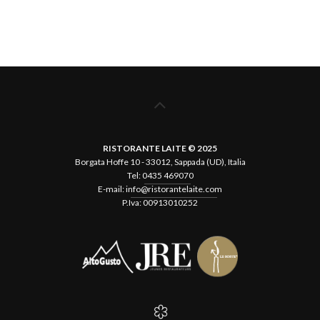
field
should
be left
blank
RISTORANTE LAITE © 2025
Borgata Hoffe 10 - 33012, Sappada (UD), Italia
Tel:
0435 469070
E-mail:
info@ristorantelaite.com
P.Iva: 00913010252