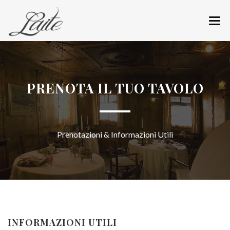
CHI SIAMO
RISTORANTE
PRENOTA IL TUO TAVOLO
MENÙ
CANTINA
Prenotazioni & Informazioni Utili
REGALA UN’ESPERIENZA
PRENOTA IL TUO TAVOLO
COME RAGGIUNGERCI
NEWS
INFORMAZIONI UTILI