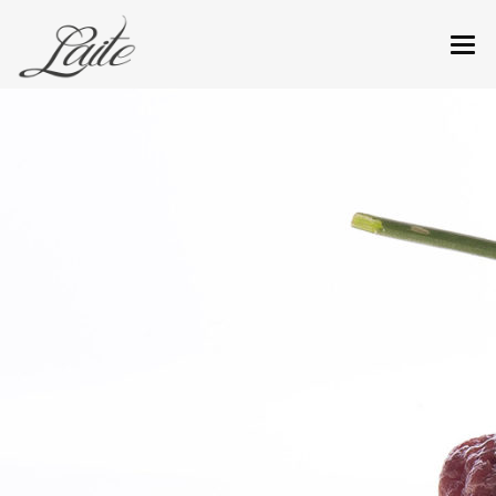
CHI SIAMO
RISTORANTE
MENÙ
CANTINA
REGALA UN’ESPERIENZA
PRENOTA IL TUO TAVOLO
COME RAGGIUNGERCI
NEWS